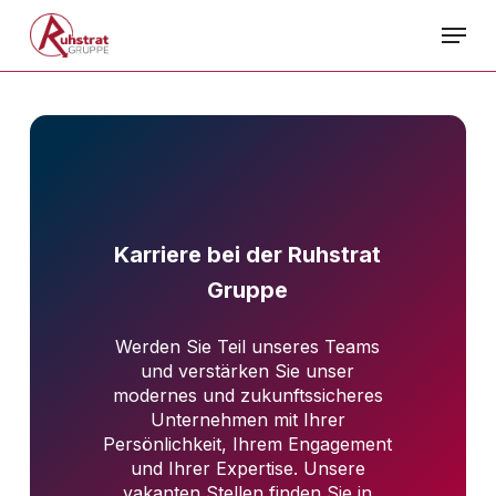
Skip
Menu
to
main
content
Karriere bei der Ruhstrat
Gruppe
Werden Sie Teil unseres Teams
und verstärken Sie unser
modernes und zukunftssicheres
Unternehmen mit Ihrer
Persönlichkeit, Ihrem Engagement
und Ihrer Expertise. Unsere
vakanten Stellen finden Sie in