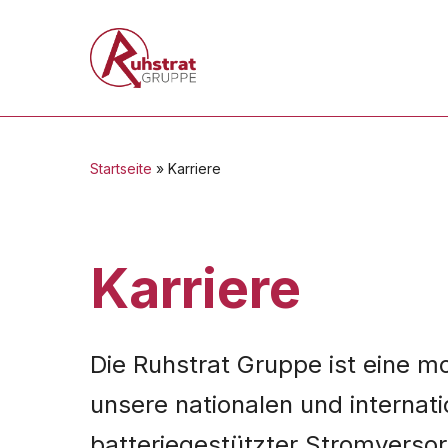
Skip
to
main
content
Startseite
»
Karriere
Karriere
Die Ruhstrat Gruppe ist eine 
unsere nationalen und internat
batteriegestützter Stromvers