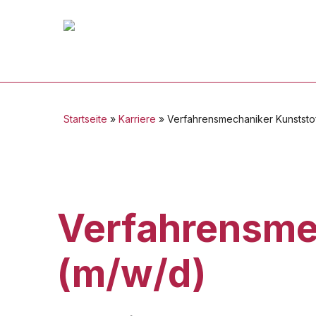
Skip
to
main
content
Startseite
»
Karriere
»
Verfahrensmechaniker Kunststof
Verfahrensme
(m/w/d)